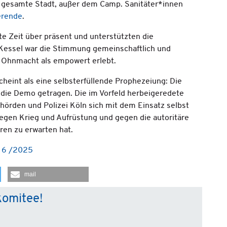
die gesamte Stadt, außer dem Camp. Sanitäter*innen
erende
.
e Zeit über präsent und unterstützten die
m Kessel war die Stimmung gemeinschaftlich und
r Ohnmacht als empowert erlebt.
cheint als eine selbsterfüllende Prophezeiung: Die
in die Demo getragen. Die im Vorfeld herbeigeredete
örden und Polizei Köln sich mit dem Einsatz selbst
 gegen Krieg und Aufrüstung und gegen die autoritäre
ren zu erwarten hat.
m 6 /2025
mail
komitee!