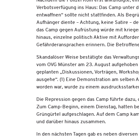
Nachdem die Polizei Köln erst ankündigte, ein
Verbotsverfügung ins Haus: Das Camp unter d
entwaffnen“ sollte nicht stattfinden. Als Begr
Aufhänger diente – Achtung, keine Satire – de
das Camp gegen Aufrüstung würde mit krieger
hinaus, einzelne politisch Aktive mit Aufford
Gefährderansprachen erinnern. Die Betroffenen
Skandalöser Weise bestätigte das Verwaltungsge
vom OVG Münster am 23. August aufgehoben
geplanten „Diskussionen, Vorträgen, Worksho
ausgehe“. (1) Eine Demonstration am selben 
worden war, wurde zu einem ausdrucksstarken
Die Repression gegen das Camp führte dazu, d
Zum Camp-Beginn, einem Dienstag, hatten be
Grüngürtel aufgeschlagen. Auf dem Camp kam
und darüber hinaus zusammen.
In den nächsten Tagen gab es neben diverse