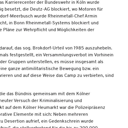
as Karrierecenter der Bundeswehr in Köln wurde
g besetzt, die Deutz-AG blockiert, wo Motoren für
seldorf-Meerbusch wurde Rheinmetall-Chef Armin
cht, in Bonn Rheinmetall-Systems blockiert und
 Pläne zur Wehrpflicht und Möglichkeiten der
arauf, das sog. Brokdorf-Urteil von 1985 auszuhebeln.
als festgestellt, ein Versammlungsverbot im Vorhinein
oder Gruppen unterstellen, es müsse insgesamt als
eine ganze antimilitaristische Bewegung bzw. ein
arieren und auf diese Weise das Camp zu verbieten, sind
, die das Bündnis gemeinsam mit dem Kölner
rneuter Versuch der Kriminalisierung und
t auf dem Kölner Heumarkt war die Polizeipräsenz
orative Elemente mit sich: Neben mehreren
u Desertion aufrief, ein Gedenkschrein wurde