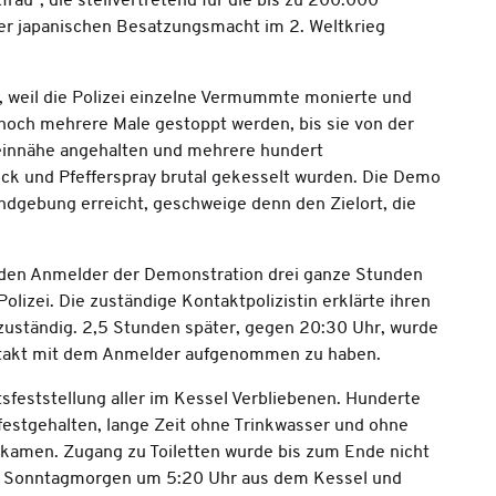
frau", die stellvertretend für die bis zu 200.000
der japanischen Besatzungsmacht im 2. Weltkrieg
, weil die Polizei einzelne Vermummte monierte und
noch mehrere Male gestoppt werden, bis sie von der
Rheinnähe angehalten und mehrere hundert
ck und Pfefferspray brutal gekesselt wurden. Die Demo
ndgebung erreicht, geschweige denn den Zielort, die
den Anmelder der Demonstration drei ganze Stunden
olizei. Die zuständige Kontaktpolizistin erklärte ihren
 zuständig. 2,5 Stunden später, gegen 20:30 Uhr, wurde
ontakt mit dem Anmelder aufgenommen zu haben.
tsfeststellung aller im Kessel Verbliebenen. Hunderte
festgehalten, lange Zeit ohne Trinkwasser und ohne
ekamen. Zugang zu Toiletten wurde bis zum Ende nicht
am Sonntagmorgen um 5:20 Uhr aus dem Kessel und