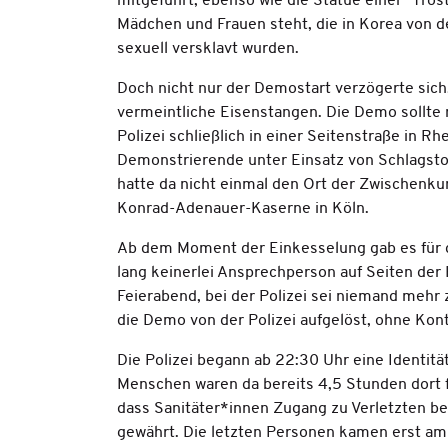
mitgeführt, ebenso wie die Statue einer "Trost
Mädchen und Frauen steht, die in Korea von 
sexuell versklavt wurden.
Doch nicht nur der Demostart verzögerte sich
vermeintliche Eisenstangen. Die Demo sollte 
Polizei schließlich in einer Seitenstraße in 
Demonstrierende unter Einsatz von Schlagsto
hatte da nicht einmal den Ort der Zwischenku
Konrad-Adenauer-Kaserne in Köln.
Ab dem Moment der Einkesselung gab es für 
lang keinerlei Ansprechperson auf Seiten der P
Feierabend, bei der Polizei sei niemand mehr
die Demo von der Polizei aufgelöst, ohne K
Die Polizei begann ab 22:30 Uhr eine Identitä
Menschen waren da bereits 4,5 Stunden dort 
dass Sanitäter*innen Zugang zu Verletzten b
gewährt. Die letzten Personen kamen erst 