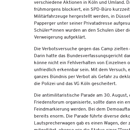
verschiedene Aktionen in Köln und Umland. D
frühmorgens blockiert, ein SPD-Büro kurzzeiti
Militärfahrzeuge hergestellt werden, in Düs
Papperger unter seiner Privatadresse aufgesu
Schüler*innen wurden an den Schulen über die
Verweigerung aufgeklärt.
Die Verbotsversuche gegen das Camp zielten d
Darin hatte das Bundesverfassungsgericht dam
könne nicht ein Fehlverhalten von Einzelnen 
unfriedlich erkennbar sein. Mit dem Versuch, 
ganzes Bündnis per Verbot als Gefahr zu dekl
die Polizei und das VG Köln gescheitert.
Die antimilitaristische Parade am 30. August
Friedensforum organisierte, sollte dann ein e
Feindmarkierung werden. Bei dem Demoauftak
bereits enorm. Die Parade führte diverse dek
Lautsprecherwagen gab es einen Wagen, der z