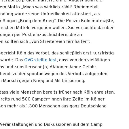
 Verbot zu prüfen, flatterte am 8. August dann die
em Motto „Mach was wirklich zählt! Rheinmetall
ündung wurde seine Unfriedlichkeit attestiert, als
r Slogan „Krieg dem Krieg“. Die Polizei Köln mutmaßte,
ischen Mitteln vorgehen wollen. Sie versuchte darüber
erungen per Post einzuschüchtern, die an
 sollten sich „von Streitereien fernhalten“.
richt Köln das Verbot, das schließlich erst kurzfristig
 wurde. Das
OVG stellte fest
, dass von den vielfältigen
ps und künstlerische[n] Aktionen keine Gefahr
Abend, zu der spontan wegen des Verbots aufgerufen
 Marsch gegen Krieg und Militarisierung.
ass viele Menschen bereits früher nach Köln anreisten.
reits rund 500 Camper*innen ihre Zelte im Kölner
en mehr als 1.300 Menschen aus ganz Deutschland
n Veranstaltungen und Diskussionen auf dem Camp