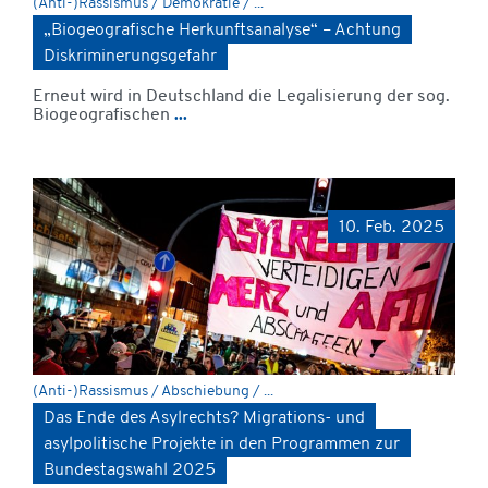
(Anti-)Rassismus / Demokratie / ...
„Biogeografische Herkunftsanalyse“ – Achtung
Diskriminerungsgefahr
Erneut wird in Deutschland die Legalisierung der sog.
Biogeografischen
...
10. Feb. 2025
(Anti-)Rassismus / Abschiebung / ...
Das Ende des Asylrechts? Migrations- und
asylpolitische Projekte in den Programmen zur
Bundestagswahl 2025