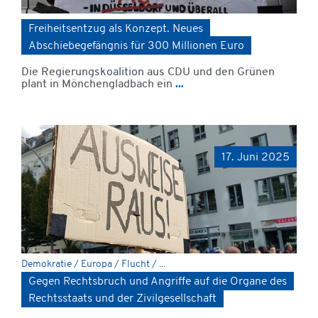
Freiheitsentzug als Konzept. Neues
Abschiebegefängnis für 300 Millionen Euro
Die Regierungskoalition aus CDU und den Grünen
plant in Mönchengladbach ein
...
17. Juni 2025
Demokratie / Europa / Flucht / ...
Gegen Rechtsbruch und Angriffe auf die Organe des
Rechtsstaats und der Zivilgesellschaft