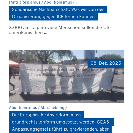
(Anti-)Rassismus / Abolitionismus / ...
Solidarische Nachbarschaft: Was wir von der
Organisierung gegen ICE lernen können
3.000 am Tag. So viele Menschen sollen die US-
amerikanischen
...
08. Dez. 2025
Abolitionismus / Abschiebung / ...
Die Europäische Asylreform muss
grundrechtskonform umgesetzt werden! GEAS-
Anpassungsgesetz führt zu gravierenden, aber