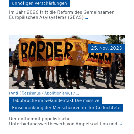
unnötigen Verschärfungen
Im Jahr 2026 tritt die Reform des Gemeinsamen
Europäischen Asylsystems (GEAS)
...
25. Nov. 2023
(Anti-)Rassismus / Abolitionismus / ...
Tabubrüche im Sekundentakt Die massive
Einschränkung der Menschenrechte für Geflüchtete
Der enthemmt populistische
Unterbietungswettbewerb von Ampelkoalition und
...