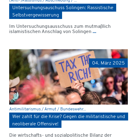
(Anti-)Rassismus / Abschiebung / ...
Untersuchungsauschuss Solingen: Rassistische
Selbstvergewisserung
Im Untersuchungsausschuss zum mutmaßlich
islamistischen Anschlag von Solingen
...
04. März 2025
Antimilitarismus / Armut / Bundeswehr...
Wer zahlt für die Krise? Gegen die militaristische und
neoliberale Offensive!
Die wirtschafts- und sozialpolitische Bilanz der