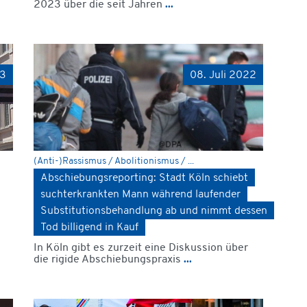
2023 über die seit Jahren
...
23
08. Juli 2022
(Anti-)Rassismus / Abolitionismus / ...
Abschiebungsreporting: Stadt Köln schiebt
suchterkrankten Mann während laufender
Substitutionsbehandlung ab und nimmt dessen
Tod billigend in Kauf
In Köln gibt es zurzeit eine Diskussion über
die rigide Abschiebungspraxis
...