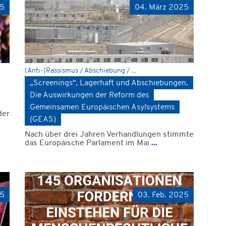
25
04. März 2025
(Anti-)Rassismus / Abschiebung / ...
„Screenings“, Lagerhaft und Abschiebungen.
Die Auswirkungen der Reform des
Gemeinsamen Europäischen Asylsystems
der
(GEAS)
Nach über drei Jahren Verhandlungen stimmte
das Europäische Parlament im Mai
...
25
03. Feb. 2025