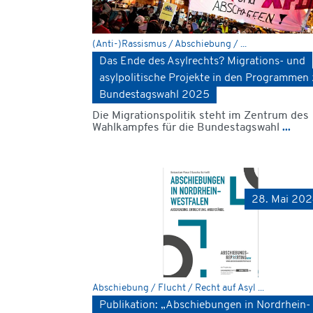
(Anti-)Rassismus / Abschiebung / ...
Das Ende des Asylrechts? Migrations- und
asylpolitische Projekte in den Programmen 
Bundestagswahl 2025
Die Migrationspolitik steht im Zentrum des
Wahlkampfes für die Bundestagswahl
...
28. Mai 20
Abschiebung / Flucht / Recht auf Asyl ...
Publikation: „Abschiebungen in Nordrhein-