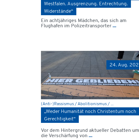
Westfalen. Ausgrenzung. Entrechtung.
Widerstände“
Ein achtjähriges Mädchen, das sich am
Flughafen im Polizeitransporter
...
24. Aug. 20
(Anti-)Rassismus / Abolitionismus / ...
„Weder Humanität noch Christentum noch
Gerechtigkeit“
Vor dem Hintergrund aktueller Debatten u
die Verschärfung von
...