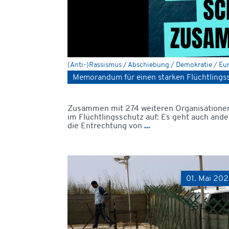
(Anti-)Rassismus / Abschiebung / Demokratie / Eur
Memorandum für einen starken Flüchtlingss
Zusammen mit 274 weiteren Organisationen
im Flüchtlingsschutz auf: Es geht auch an
die Entrechtung von
...
01. Mai 20