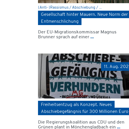
(Anti-)Rassismus / Abschiebung / ...
Gesellschaft hinter Mauern. Neue Norm der
Entmenschlichung
Der EU-Migrationskommissar Magnus
Brunner sprach auf einer
...
11. Aug. 20
Freiheitsentzug als Konzept. Neues
Abschiebegefängnis für 300 Millionen Euro
Die Regierungskoalition aus CDU und den
Grünen plant in Mönchengladbach ein
...