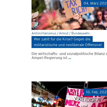
04. März 20
Antimilitarismus / Armut / Bundeswehr...
Wer zahlt für die Krise? Gegen die
militaristische und neoliberale Offensive!
Die wirtschafts- und sozialpolitische Bilanz 
Ampel-Regierung ist
...
10. Feb. 20