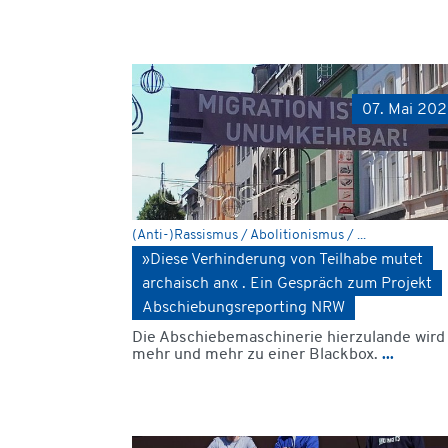
07. Mai 20
(Anti-)Rassismus / Abolitionismus / ...
»Diese Verhinderung von Teilhabe mutet
archaisch an« . Ein Gespräch zum Projekt
Abschiebungsreporting NRW
Die Abschiebemaschinerie hierzulande wird
mehr und mehr zu einer Blackbox.
...