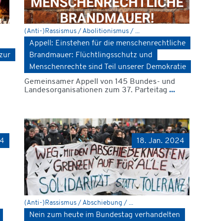
(Anti-)Rassismus / Abolitionismus / ...
Appell: Einstehen für die menschenrechtliche
zur
Brandmauer: Flüchtlingsschutz und
Menschenrechte sind Teil unserer Demokratie
Gemeinsamer Appell von 145 Bundes- und
Landesorganisationen zum 37. Parteitag
...
24
18. Jan. 2024
(Anti-)Rassismus / Abschiebung / ...
Nein zum heute im Bundestag verhandelten