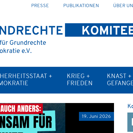
PRESSE
PUBLIKATIONEN
ÜBER U
CHERHEITSSTAAT +
KRIEG +
KNAST +
MOKRATIE
FRIEDEN
GEFANG
K
19. Juni 2026