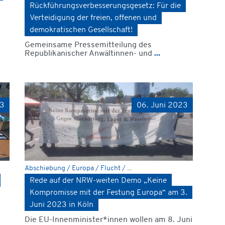
Rückführungsverbesserungsgesetz: Für die
Verteidigung der freien, offenen und
demokratischen Gesellschaft!
Gemeinsame Pressemitteilung des
Republikanischer Anwältinnen- und
...
23
06. Juni 2023
Abschiebung / Europa / Flucht / ...
Rede auf der NRW-weiten Demo „Keine
Kompromisse mit der Festung Europa“ am 3.
Juni 2023 in Köln
m
Die EU-Innenminister*innen wollen am 8. Juni