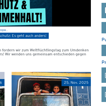
opa...
chutz: Es geht auch anders!
Pu
 fordern wir zum Weltflüchtlingstag zum Umdenken
ders! Wir wenden uns gemeinsam entschieden gegen
P
26
25. Nov. 2025