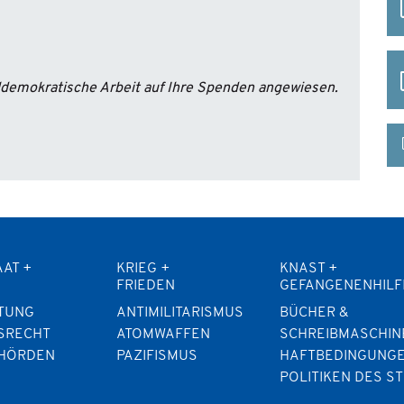
aldemokratische Arbeit auf Ihre Spenden angewiesen.
AAT +
KRIEG +
KNAST +
FRIEDEN
GEFANGENENHILF
TUNG
ANTIMILITARISMUS
BÜCHER &
SRECHT
ATOMWAFFEN
SCHREIBMASCHIN
EHÖRDEN
PAZIFISMUS
HAFTBEDINGUNG
POLITIKEN DES S