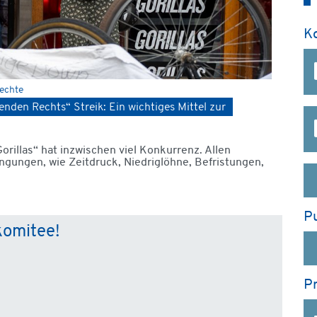
K
rechte
nden Rechts“ Streik: Ein wichtiges Mittel zur
orillas“ hat inzwischen viel Konkurrenz. Allen
gungen, wie Zeitdruck, Niedriglöhne, Befristungen,
Pu
komitee!
P