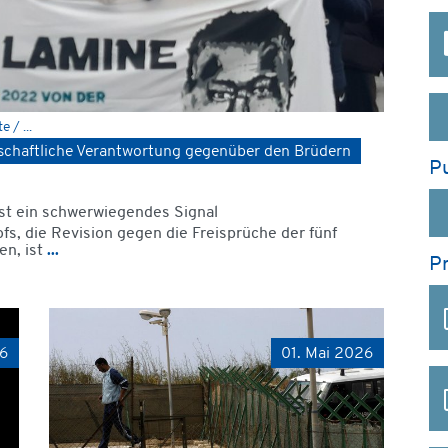
 / ...
lschaftliche Verantwortung gegenüber den Brüdern
Pu
st ein schwerwiegendes Signal
s, die Revision gegen die Freisprüche der fünf
en, ist
...
P
26
01. Mai 2026