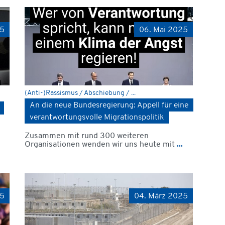
25
06. Mai 2025
(Anti-)Rassismus / Abschiebung / ...
An die neue Bundesregierung: Appell für eine
verantwortungsvolle Migrationspolitik
Zusammen mit rund 300 weiteren
Organisationen wenden wir uns heute mit
...
25
04. März 2025