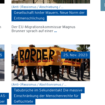
(Anti-)Rassismus / Abschiebung / ...
Gesellschaft hinter Mauern. Neue Norm der
Entmenschlichung
n
Der EU-Migrationskommissar Magnus
Brunner sprach auf einer
...
25
25. Nov. 2023
(Anti-)Rassismus / Abolitionismus / ...
Tabubrüche im Sekundentakt Die massive
EAS-
Einschränkung der Menschenrechte für
ber
Geflüchtete