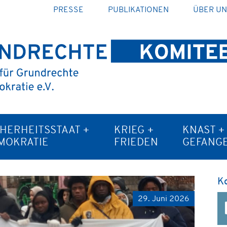
PRESSE
PUBLIKATIONEN
ÜBER U
CHERHEITSSTAAT +
KRIEG +
KNAST +
MOKRATIE
FRIEDEN
GEFANG
K
29. Juni 2026