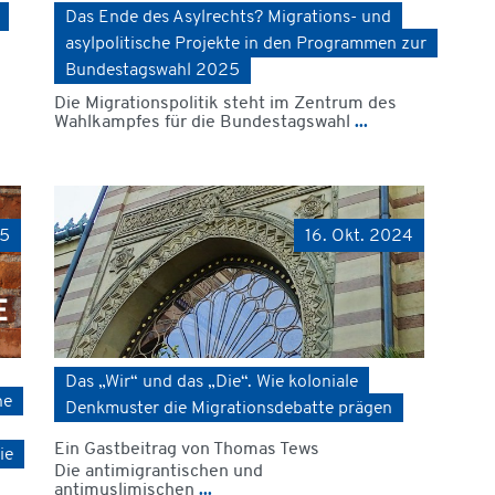
Das Ende des Asylrechts? Migrations- und
asylpolitische Projekte in den Programmen zur
Bundestagswahl 2025
Die Migrationspolitik steht im Zentrum des
Wahlkampfes für die Bundestagswahl
...
25
16. Okt. 2024
Das „Wir“ und das „Die“. Wie koloniale
he
Denkmuster die Migrationsdebatte prägen
Ein Gastbeitrag von Thomas Tews
ie
Die antimigrantischen und
antimuslimischen
...