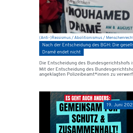
(Anti-)Rassismus / Abolitionismus / Menschenrechte
Nach der Entscheidung des BGH: Die gesel
Dramé endet nicht
Die Entscheidung des Bundesgerichtshofs i
Mit der Entscheidung des Bundesgerichtshof
angeklagten Polizeibeamt*innen zu verwerf
19. Juni 20