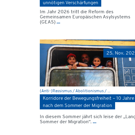
unnötigen Verschärfungen
Im Jahr 2026 tritt die Reform des
Gemeinsamen Europäischen Asylsystems
(GEAS)
...
25. Nov. 20
(Anti-)Rassismus / Abolitionismus / ...
Korridore der Bewegungsfreiheit – 10 Jahre
nach dem Sommer der Migration
In diesem Sommer jährt sich leise der „Lan
Sommer der Migration“.
...