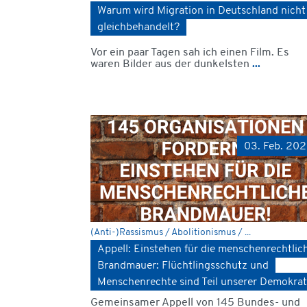
Warum wird Migration in Deutschland nicht
gleichbehandelt?
Vor ein paar Tagen sah ich einen Film. Es
waren Bilder aus der dunkelsten
...
03. Feb. 20
(Anti-)Rassismus / Abolitionismus / ...
Appell: Einstehen für die menschenrechtlic
Brandmauer: Flüchtlingsschutz und
Menschenrechte sind Teil unserer Demokrat
Gemeinsamer Appell von 145 Bundes- und