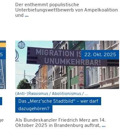
Der enthemmt populistische
Unterbietungswettbewerb von Ampelkoalition
und
...
25
22. Okt. 2025
(Anti-)Rassismus / Abolitionismus / ...
Das „Merz’sche Stadtbild“ – wer darf
dazugehören?
ge
Als Bundeskanzler Friedrich Merz am 14.
Oktober 2025 in Brandenburg auftrat,
...