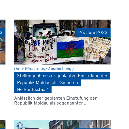
23
26. Juni 2023
(Anti-)Rassismus / Abschiebung / ...
Stellungnahme zur geplanten Einstufung der
Republik Moldau als "Sicheren
Herkunftsstaat"
m
Anlässlich der geplanten Einstufung der
Republik Moldau als sogenannter
...