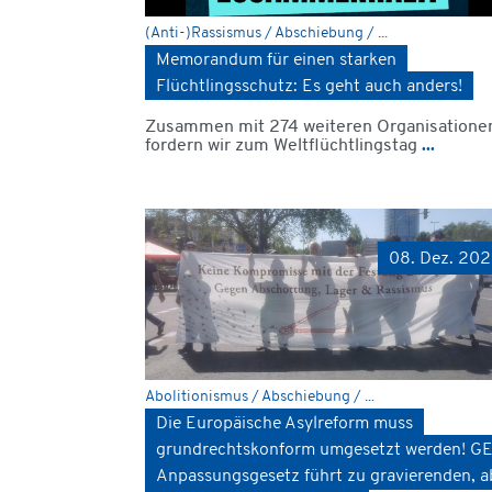
(Anti-)Rassismus / Abschiebung / ...
Memorandum für einen starken
Flüchtlingsschutz: Es geht auch anders!
Zusammen mit 274 weiteren Organisatione
fordern wir zum Weltflüchtlingstag
...
08. Dez. 20
Abolitionismus / Abschiebung / ...
Die Europäische Asylreform muss
grundrechtskonform umgesetzt werden! G
Anpassungsgesetz führt zu gravierenden, a