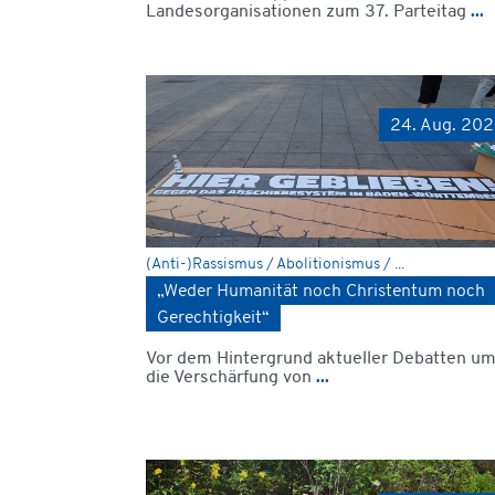
Landesorganisationen zum 37. Parteitag
...
24. Aug. 20
(Anti-)Rassismus / Abolitionismus / ...
„Weder Humanität noch Christentum noch
Gerechtigkeit“
Vor dem Hintergrund aktueller Debatten u
die Verschärfung von
...