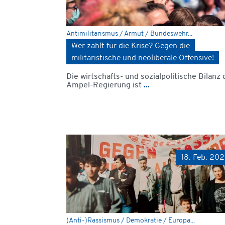
Antimilitarismus / Armut / Bundeswehr...
Wer zahlt für die Krise? Gegen die
militaristische und neoliberale Offensive!
Die wirtschafts- und sozialpolitische Bilanz 
Ampel-Regierung ist
...
18. Feb. 20
(Anti-)Rassismus / Demokratie / Europa...