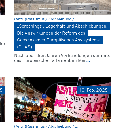
(Anti-)Rassismus / Abschiebung / ...
„Screenings“, Lagerhaft und Abschiebungen.
Die Auswirkungen der Reform des
Gemeinsamen Europäischen Asylsystems
der
(GEAS)
Nach über drei Jahren Verhandlungen stimmte
das Europäische Parlament im Mai
...
25
10. Feb. 2025
(Anti-)Rassismus / Abschiebung / ...