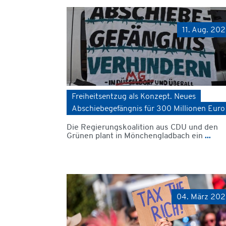
11. Aug. 20
Freiheitsentzug als Konzept. Neues
Abschiebegefängnis für 300 Millionen Euro
Die Regierungskoalition aus CDU und den
Grünen plant in Mönchengladbach ein
...
04. März 20