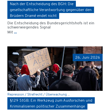
Nach der Entscheidung des BGH: Die
gesellschaftliche Verantwortung gegenüber den
Brüdern Dramé endet nicht
Die Entscheidung des Bundesgerichtshofs ist ein
schwerwiegendes Signal
Mit
...
26. Juni 2026
Repression / Strafrecht / Überwachung ...
§129 StGB: Ein Werkzeug zum Ausforschen und
Kriminalisieren politischer Zusammenhänge