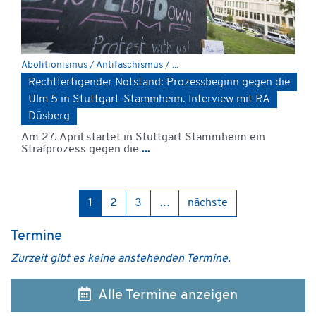
Abolitionismus / Antifaschismus / ...
Rechtfertigender Notstand: Prozessbeginn gegen die
Ulm 5 in Stuttgart-Stammheim. Interview mit RA
Düsberg
Am 27. April startet in Stuttgart Stammheim ein
Strafprozess gegen die
...
1
2
3
…
nächste
Termine
Zurzeit gibt es keine anstehenden Termine.
Alle Termine anzeigen