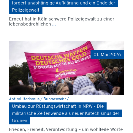
fordert unabhängige Aufklärung und ein Ende der
Polizeigewalt
Erneut hat in Köln schwere Polizeigewalt zu einer
lebensbedrohlichen
...
01. Mai 2026
Antimilitarismus / Bundeswehr / ...
Umbau zur Rüstungswirtschaft in NRW - Die
militärische Zeitenwende als neuer Katechismus der
Grünen
Frieden, Freiheit, Verantwortung – um wohlfeile Worte