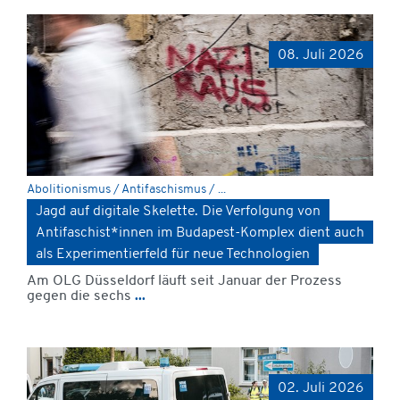
08. Juli 2026
Abolitionismus / Antifaschismus / ...
Jagd auf digitale Skelette. Die Verfolgung von
Antifaschist*innen im Budapest-Komplex dient auch
als Experimentierfeld für neue Technologien
Am OLG Düsseldorf läuft seit Januar der Prozess
gegen die sechs
...
02. Juli 2026