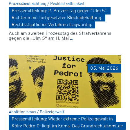
Prozessbeobachtung / Rechtsstaatlichkeit
Pressemitteilung: 2. Prozesstag gegen "Ulm 5":
Richterin mit fortgesetzter Blockadehaltung.
Rechtsstaatliches Verfahren fragwürdig.
Auch am zweiten Prozesstag des Strafverfahrens
gegen die „Ulm 5“ am 11. Mai
...
05. Mai 2026
Abolitionismus / Polizeigewalt
Pressemitteilung: Wieder extreme Polizeigewalt in
Köln: Pedro C. liegt im Koma. Das Grundrechtekomitee