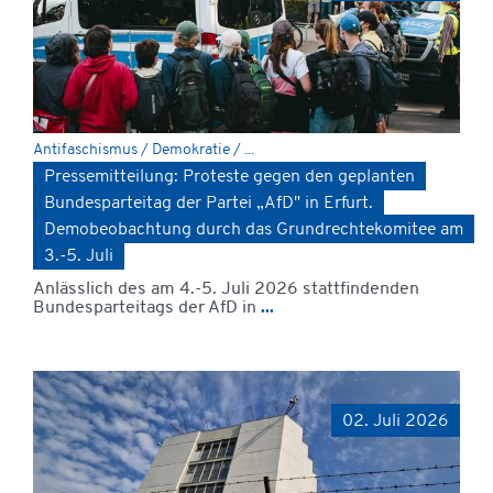
Antifaschismus / Demokratie / ...
Pressemitteilung: Proteste gegen den geplanten
Bundesparteitag der Partei „AfD" in Erfurt.
Demobeobachtung durch das Grundrechtekomitee am
3.-5. Juli
Anlässlich des am 4.-5. Juli 2026 stattfindenden
Bundesparteitags der AfD in
...
02. Juli 2026