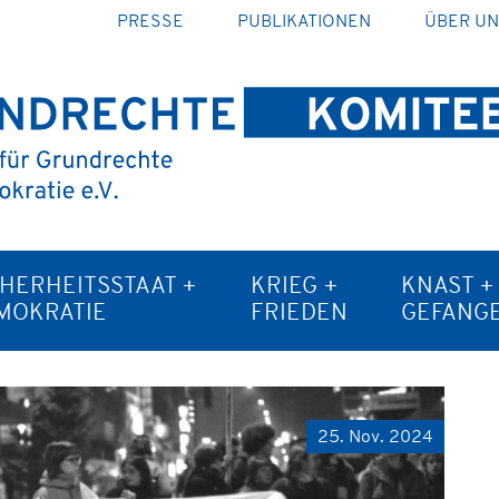
PRESSE
PUBLIKATIONEN
ÜBER U
CHERHEITSSTAAT +
KRIEG +
KNAST +
MOKRATIE
FRIEDEN
GEFANG
25. Nov. 2024