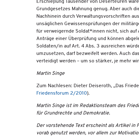
Erschießung Tausender von Deserteuren ware
Grundgesetzes Mahnung genug. Aber auch dies
Nachhinein durch Verwaltungsvorschriften aus
unsäglichen Gewissensprüfungen der militärge
für verweigernde Soldat*innen nicht, sich auf
Anträge einer Überprüfung und können abgeleh
Soldaten/in auf Art. 4 Abs. 3 ausreichen würd
umzusetzen, darf bezweifelt werden. Auch da
verteidigt werden – um so stärker, je mehr wi
Martin Singe
Zum Nachlesen: Dieter Deiseroth, „Das Fried
Friedensforum 2/2010
).
Martin Singe ist im Redaktionsteam des Frie
für Grundrechte und Demokratie.
Der vorstehende Text erscheint als Artikel i
vorab genutzt werden, vor allem zur Motivati