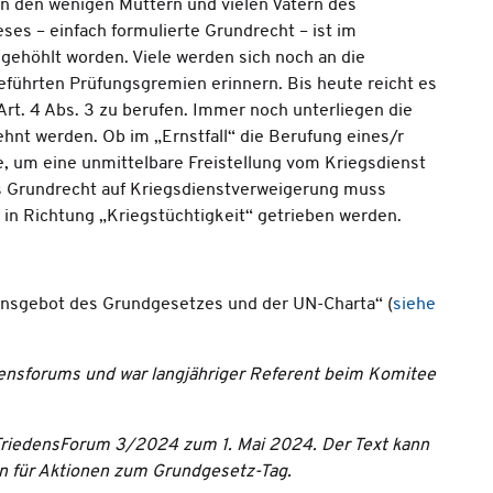
n den wenigen Müttern und vielen Vätern des
es – einfach formulierte Grundrecht – ist im
gehöhlt worden. Viele werden sich noch an die
führten Prüfungsgremien erinnern. Bis heute reicht es
 Art. 4 Abs. 3 zu berufen. Immer noch unterliegen die
nt werden. Ob im „Ernstfall“ die Berufung eines/r
e, um eine unmittelbare Freistellung vom Kriegsdienst
s Grundrecht auf Kriegsdienstverweigerung muss
r in Richtung „Kriegstüchtigkeit“ getrieben werden.
ensgebot des Grundgesetzes und der UN-Charta“ (
siehe
densforums und war langjähriger Referent beim Komitee
n FriedensForum 3/2024 zum 1. Mai 2024. Der Text kann
on für Aktionen zum Grundgesetz-Tag.