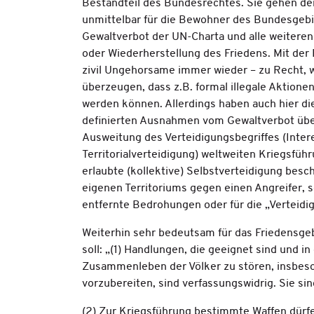
Bestandteil des Bundesrechtes. Sie gehen de
unmittelbar für die Bewohner des Bundesgebie
Gewaltverbot der UN-Charta und alle weiteren 
oder Wiederherstellung des Friedens. Mit der
zivil Ungehorsame immer wieder – zu Recht, w
überzeugen, dass z.B. formal illegale Aktione
werden können. Allerdings haben auch hier di
definierten Ausnahmen vom Gewaltverbot über 
Ausweitung des Verteidigungsbegriffes (Inte
Territorialverteidigung) weltweiten Kriegsführ
erlaubte (kollektive) Selbstverteidigung besc
eigenen Territoriums gegen einen Angreifer, 
entfernte Bedrohungen oder für die „Verteidi
Weiterhin sehr bedeutsam für das Friedensgebot
soll: „(1) Handlungen, die geeignet sind und 
Zusammenleben der Völker zu stören, insbeso
vorzubereiten, sind verfassungswidrig. Sie sind
(2) Zur Kriegsführung bestimmte Waffen dür