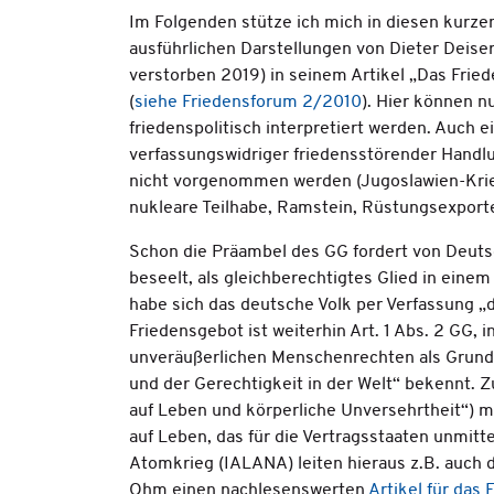
Im Folgenden stütze ich mich in diesen kurze
ausführlichen Darstellungen von Dieter Deis
verstorben 2019) in seinem Artikel „Das Fri
(
siehe Friedensforum 2/2010
). Hier können n
friedenspolitisch interpretiert werden. Auch e
verfassungswidriger friedensstörender Hand
nicht vorgenommen werden (Jugoslawien-Krieg,
nukleare Teilhabe, Ramstein, Rüstungsexport
Schon die Präambel des GG fordert von Deuts
beseelt, als gleichberechtigtes Glied in eine
habe sich das deutsche Volk per Verfassung „
Friedensgebot ist weiterhin Art. 1 Abs. 2 GG,
unveräußerlichen Menschenrechten als Grund
und der Gerechtigkeit in der Welt“ bekennt. Z
auf Leben und körperliche Unversehrtheit“) mi
auf Leben, das für die Vertragsstaaten unmitt
Atomkrieg (IALANA) leiten hieraus z.B. auch 
Ohm einen nachlesenswerten
Artikel für das