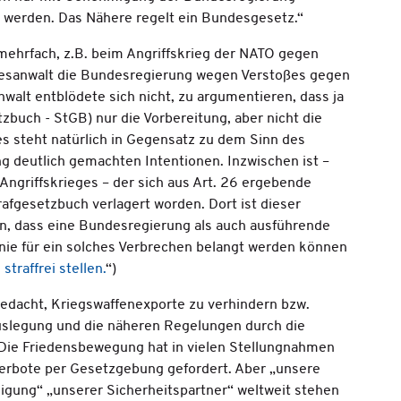
ht werden. Das Nähere regelt ein Bundesgesetz.“
ehrfach, z.B. beim Angriffskrieg der NATO gegen
desanwalt die Bundesregierung wegen Verstoßes gegen
walt entblödete sich nicht, zu argumentieren, dass ja
tzbuch - StGB) nur die Vorbereitung, aber nicht die
ies steht natürlich in Gegensatz zu dem Sinn des
 deutlich gemachten Intentionen. Inzwischen ist –
Angriffskrieges – der sich aus Art. 26 ergebende
rafgesetzbuch verlagert worden. Dort ist dieser
en, dass eine Bundesregierung als auch ausführende
nie für ein solches Verbrechen belangt werden können
straffrei stellen.
“)
 gedacht, Kriegswaffenexporte zu verhindern bzw.
uslegung und die näheren Regelungen durch die
Die Friedensbewegung hat in vielen Stellungnahmen
erbote per Gesetzgebung gefordert. Aber „unsere
igung“ „unserer Sicherheitspartner“ weltweit stehen