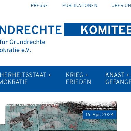
PRESSE
PUBLIKATIONEN
ÜBER U
CHERHEITSSTAAT +
KRIEG +
KNAST +
MOKRATIE
FRIEDEN
GEFANG
, flickr.com / Lizenz: CC BY-NC 2.0 Deed
16. Apr. 2024