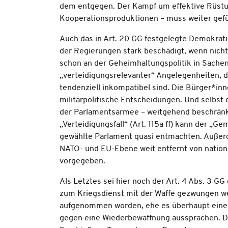
dem entgegen. Der Kampf um effektive Rüstu
Kooperationsproduktionen – muss weiter gef
Auch das in Art. 20 GG festgelegte Demokratie
der Regierungen stark beschädigt, wenn nicht 
schon an der Geheimhaltungspolitik in Sache
„verteidigungsrelevanter“ Angelegenheiten, d
tendenziell inkompatibel sind. Die Bürger*inn
militärpolitische Entscheidungen. Und selbst
der Parlamentsarmee – weitgehend beschränk
„Verteidigungsfall“ (Art. 115a ff) kann der 
gewählte Parlament quasi entmachten. Außerd
NATO- und EU-Ebene weit entfernt von nationa
vorgegeben.
Als Letztes sei hier noch der Art. 4 Abs. 3 G
zum Kriegsdienst mit der Waffe gezwungen wer
aufgenommen worden, ehe es überhaupt eine 
gegen eine Wiederbewaffnung aussprachen. Di