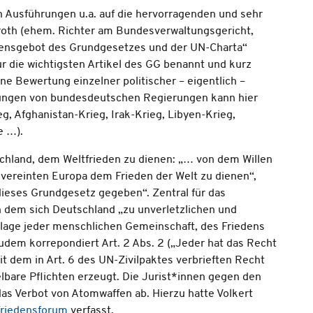
n Ausführungen u.a. auf die hervorragenden und sehr
eroth (ehem. Richter am Bundesverwaltungsgericht,
edensgebot des Grundgesetzes und der UN-Charta“
ur die wichtigsten Artikel des GG benannt und kurz
ine Bewertung einzelner politischer – eigentlich –
lungen von bundesdeutschen Regierungen kann hier
 Afghanistan-Krieg, Irak-Krieg, Libyen-Krieg,
e …).
chland, dem Weltfrieden zu dienen: „… von dem Willen
m vereinten Europa dem Frieden der Welt zu dienen“,
dieses Grundgesetz gegeben“. Zentral für das
 in dem sich Deutschland „zu unverletzlichen und
lage jeder menschlichen Gemeinschaft, des Friedens
udem korrepondiert Art. 2 Abs. 2 („Jeder hat das Recht
t dem in Art. 6 des UN-Zivilpaktes verbrieften Recht
elbare Pflichten erzeugt. Die Jurist*innen gegen den
das Verbot von Atomwaffen ab. Hierzu hatte Volkert
 Friedensforum
verfasst.