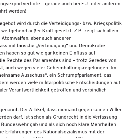
ngsexportverbote – gerade auch bei EU- oder anderen
ührt werden!
gebot wird durch die Verteidigungs- bzw. Kriegspolitik
weitgehend außer Kraft gesetzt. Z.B. zeigt sich allein
n Atomwaffen, aber auch anderer
ass militärische „Verteidigung“ und Demokratie
en haben so gut wie gar keinen Einfluss auf
 die Rechte des Parlamentes sind – trotz Geredes von
t, auch wegen vieler Geheimhaltungsregelungen. Im
„Gemeinsame Ausschuss“, ein Schrumpfparlament, das
em werden viele militärpolitische Entscheidungen auf
ler Verantwortlichkeit getroffen und verbindlich
G genannt. Der Artikel, dass niemand gegen seinen Willen
den darf, ist schon als Grundrecht in die Verfassung
Bundeswehr gab und als sich noch klare Mehrheiten
e Erfahrungen des Nationalsozialismus mit der