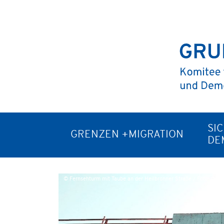
SI
GRENZEN +MIGRATION
DE
© Fernsehturm mit Taube an der Heilbronner Straße / Foto: stoha