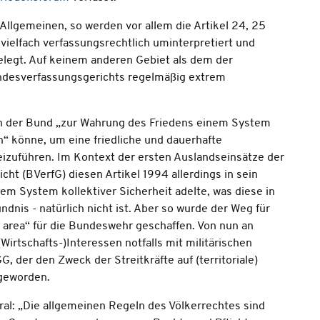
Allgemeinen, so werden vor allem die Artikel 24, 25
vielfach verfassungsrechtlich uminterpretiert und
elegt. Auf keinem anderen Gebiet als dem der
Bundesverfassungsgerichts regelmäßig extrem
sich der Bund „zur Wahrung des Friedens einem System
n“ könne, um eine friedliche und dauerhafte
izuführen. Im Kontext der ersten Auslandseinsätze der
t (BVerfG) diesen Artikel 1994 allerdings in sein
em System kollektiver Sicherheit adelte, was diese in
ndnis - natürlich nicht ist. Aber so wurde der Weg für
f area“ für die Bundeswehr geschaffen. Von nun an
irtschafts-)Interessen notfalls mit militärischen
G, der den Zweck der Streitkräfte auf (territoriale)
 geworden.
tral: „Die allgemeinen Regeln des Völkerrechtes sind