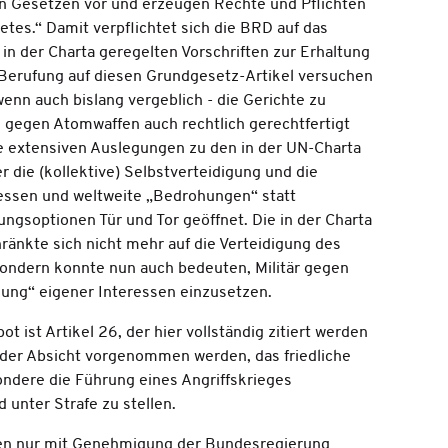
n Gesetzen vor und erzeugen Rechte und Pflichten
tes.“ Damit verpflichtet sich die BRD auf das
in der Charta geregelten Vorschriften zur Erhaltung
 Berufung auf diesen Grundgesetz-Artikel versuchen
enn auch bislang vergeblich - die Gerichte zu
n gegen Atomwaffen auch rechtlich gerechtfertigt
e extensiven Auslegungen zu den in der UN-Charta
die (kollektive) Selbstverteidigung und die
ressen und weltweite „Bedrohungen“ statt
ungsoptionen Tür und Tor geöffnet. Die in der Charta
hränkte sich nicht mehr auf die Verteidigung des
sondern konnte nun auch bedeuten, Militär gegen
gung“ eigener Interessen einzusetzen.
 ist Artikel 26, der hier vollständig zitiert werden
in der Absicht vorgenommen werden, das friedliche
ndere die Führung eines Angriffskrieges
 unter Strafe zu stellen.
fen nur mit Genehmigung der Bundesregierung