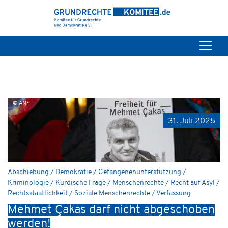
© ANF
31. Juli 2025
Abschiebung / Demokratie / Gefangenenunterstützung /
Kriminologie / Kurdische Frage / Menschenrechte / Recht auf Asyl /
Rechtsstaatlichkeit / Soziale Menschenrechte / Verfassung
Mehmet Çakas darf nicht abgeschoben
werden!