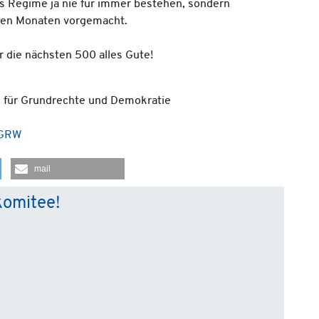
ss Regime ja nie für immer bestehen, sondern
nigen Monaten vorgemacht.
r die nächsten 500 alles Gute!
e für Grundrechte und Demokratie
 GRW
mail
komitee!