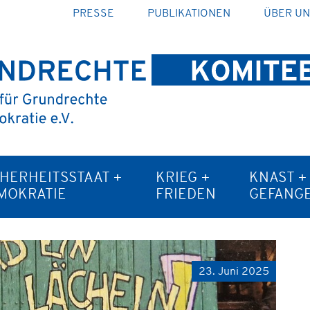
PRESSE
PUBLIKATIONEN
ÜBER U
CHERHEITSSTAAT +
KRIEG +
KNAST +
MOKRATIE
FRIEDEN
GEFANG
23. Juni 2025