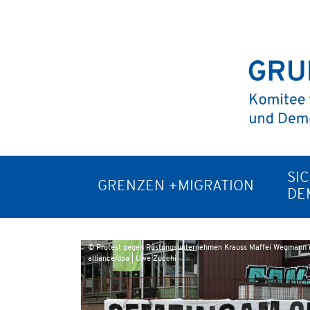
SI
GRENZEN +MIGRATION
DE
© Protest gegen Rüstungsunternehmen Krauss Maffei Wegmann un
alliance/dpa | Uwe Zucchi