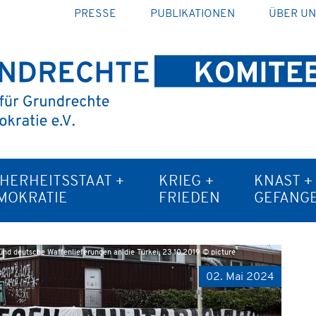
PRESSE
PUBLIKATIONEN
ÜBER U
CHERHEITSSTAAT +
KRIEG +
KNAST +
MOKRATIE
FRIEDEN
GEFANG
d deutsche Waffenlieferungen an die Türkei, 23.10.2019 © picture
02. Mai 2024