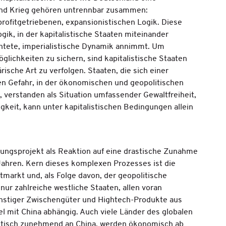
s und Krieg gehören untrennbar zusammen:
profitgetriebenen, expansionistischen Logik. Diese
Logik, in der kapitalistische Staaten miteinander
chtete, imperialistische Dynamik annimmt. Um
lichkeiten zu sichern, sind kapitalistische Staaten
rische Art zu verfolgen. Staaten, die sich einer
fen Gefahr, in der ökonomischen und geopolitischen
, verstanden als Situation umfassender Gewaltfreiheit,
gkeit, kann unter kapitalistischen Bedingungen allein
erungsprojekt als Reaktion auf eine drastische Zunahme
Jahren. Kern dieses komplexen Prozesses ist die
arkt und, als Folge davon, der geopolitische
ur zahlreiche westliche Staaten, allen voran
ünstiger Zwischengüter und Hightech-Produkte aus
 mit China abhängig. Auch viele Länder des globalen
olitisch zunehmend an China, werden ökonomisch ab