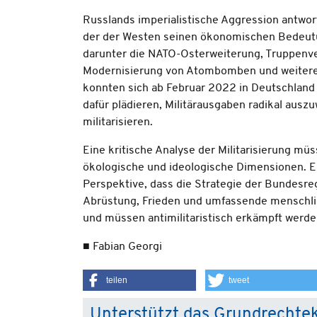
Russlands imperialistische Aggression antworte
der der Westen seinen ökonomischen Bedeutu
darunter die NATO-Osterweiterung, Truppenv
Modernisierung von Atombomben und weiteren
konnten sich ab Februar 2022 in Deutschland 
dafür plädieren, Militärausgaben radikal aus
militarisieren.
Eine kritische Analyse der Militarisierung mü
ökologische und ideologische Dimensionen. En
Perspektive, dass die Strategie der Bundesregi
Abrüstung, Frieden und umfassende menschlic
und müssen antimilitaristisch erkämpft werde
■ Fabian Georgi
teilen
tweet
Unterstützt das Grundrechte