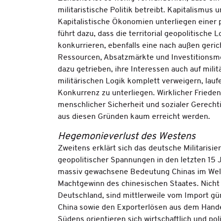
militaristische Politik betreibt. Kapitalismu
Kapitalistische Ökonomien unterliegen einer 
führt dazu, dass die territorial geopolitische 
konkurrieren, ebenfalls eine nach außen geri
Ressourcen, Absatzmärkte und Investitionsmög
dazu getrieben, ihre Interessen auch auf militä
militärischen Logik komplett verweigern, lau
Konkurrenz zu unterliegen. Wirklicher Frieden
menschlicher Sicherheit und sozialer Gerechti
aus diesen Gründen kaum erreicht werden.
Hegemonieverlust des Westens
Zweitens erklärt sich das deutsche Militarisi
geopolitischer Spannungen in den letzten 15 
massiv gewachsene Bedeutung Chinas im Weltm
Machtgewinn des chinesischen Staates. Nicht n
Deutschland, sind mittlerweile vom Import g
China sowie den Exporterlösen aus dem Handel
Südens orientieren sich wirtschaftlich und p