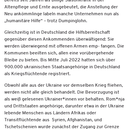
bereits seit Jahren als billige Saisonkräfte in der
Altenpflege und Ernte ausgebeutet, die Anstellung der
Neu­ ankömmlinge labeln manche Unternehmen nun als
„humanitäre Hilfe“ – trotz Dumpinglohn.
Gleichzeitig ist in Deutschland die Hilfs­bereitschaft
gegenüber diesen Ankommenden überwältigend: Sie
werden überwiegend mit offenen Armen emp- fangen. Die
Kommunen beeilten sich, allen eine vorübergehende
Bleibe zu bie­ten. Bis Mitte Juli 2022 hatten sich über
900.000 ukrainischen Staats­angehörige in Deutschland
als Kriegsflüchtende registriert.
Obwohl alle aus der Ukraine vor demselben Krieg fliehen,
werden nicht alle gleich behandelt. Die Bevorzugung ist
als weiß gelesenen Ukrainer*innen vor­ behalten. Rom*nja
und Drittstaaten­ angehörige, darunter etwa in der Ukraine
lebende Menschen aus Ländern Afrikas oder
Transitflüchtende aus Syrien, Afghanistan, und
Tschetschenien wurde zunächst der Zugang zur Grenze