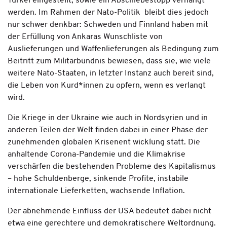
Türkei eingestellt, sowie ein Abschiebestopp verhängt
werden. Im Rahmen der Nato-Politik ­ bleibt dies jedoch
nur schwer denkbar: Schweden und Finnland haben mit
der Erfül­lung von Ankaras Wunschliste von
Auslieferungen und Waffenlieferungen als Bedingung zum
Beitritt zum Militärbündnis bewiesen, dass sie, wie viele
weitere Nato-Staaten, in letzter Instanz auch bereit sind,
die Leben von Kurd*innen zu opfern, wenn es ­verlangt
wird.
Die Kriege in der Ukraine wie auch in Nordsyrien und in
anderen Teilen der Welt finden dabei in einer ­Phase der
zunehmenden globalen Krisenent­ wicklung statt. Die
anhaltende Corona-­Pandemie und die Klimakrise
verschärfen die bestehenden Probleme des Ka­pitalismus
– hohe Schuldenberge, sinkende Profite, instabile
internationale Lieferketten, wachsende Inflation.
Der abnehmende Einfluss der USA bedeutet dabei nicht
etwa eine gerechtere und demokratischere Weltordnung.