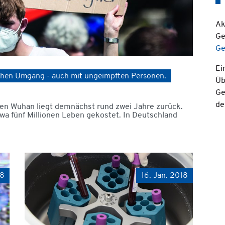
Ak
Ge
Ge
Ei
ischen Umgang - auch mit ungeimpften Personen.
Üb
Ge
d
en Wuhan liegt demnächst rund zwei Jahre zurück.
wa fünf Millionen Leben gekostet. In Deutschland
18
16. Jan. 2018