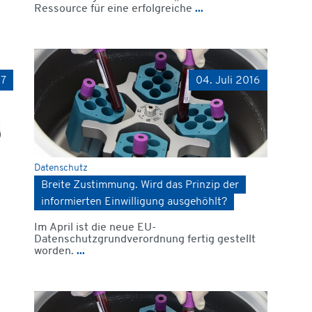
Ressource für eine erfolgreiche
...
17
04. Juli 2016
Datenschutz
Breite Zustimmung. Wird das Prinzip der
informierten Einwilligung ausgehöhlt?
Im April ist die neue EU-
Datenschutzgrundverordnung fertig gestellt
worden.
...