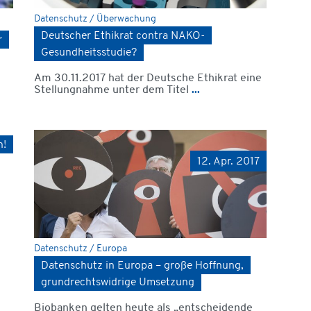
Datenschutz / Überwachung
Deutscher Ethikrat contra NAKO-
r
Gesundheitsstudie?
Am 30.11.2017 hat der Deutsche Ethikrat eine
Stellungnahme unter dem Titel
...
n!
12. Apr. 2017
Datenschutz / Europa
Datenschutz in Europa – große Hoffnung,
grundrechtswidrige Umsetzung
Biobanken gelten heute als „entscheidende