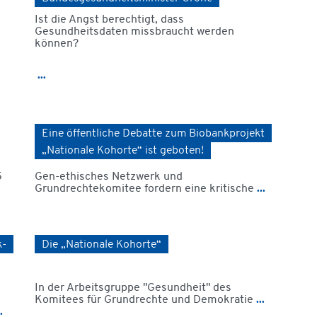
Ist die Angst berechtigt, dass
Gesundheitsdaten missbraucht werden
können?
...
Eine öffentliche Debatte zum Biobankprojekt
„Nationale Kohorte“ ist geboten!
5
Gen-ethisches Netzwerk und
Grundrechtekomitee fordern eine kritische
...
k-
Die „Nationale Kohorte“
In der Arbeitsgruppe "Gesundheit" des
Komitees für Grundrechte und Demokratie
...
.