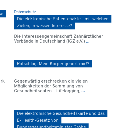
Datenschutz
se
Die elektronische Patientenakte - mit welchen
Zielen, in wessen Interesse?
Die Interessengemeinschaft Zahnärztlicher
Verbände in Deutschland (IGZ e.V.)
...
Ratschlag: Mein Körper gehört mir!?
erk
Gegenwärtig erschrecken die vielen
Möglichkeiten der Sammlung von
Gesundheitsdaten – Lifelogging,
...
Die elektronische Gesundheitskarte und das
E-Health-Gesetz von
Bundesgesundheitsminister Gröhe